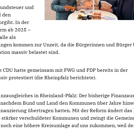
rundsteuer und
d den
gibt. In der
orm ab 2025 –
lle als
ungen kommen zur Unzeit, da die Bürgerinnen und Bürger 
tion massiv belastet sind.
ie CDU hatte gemeinsam mit FWG und FDP bereits in der
 protestiert (die Rheinpfalz berichtete).
zausgleiches in Rheinland-Pfalz: Der bisherige Finanzaus
n, nachdem Bund und Land den Kommunen über Jahre hin
anzierung übertragen hatten. Mit der Reform ändert das
n stärker verschuldeter Kommunen und zwingt die Gemein
 noch eine höhere Kreisumlage auf uns zukommen, weil de