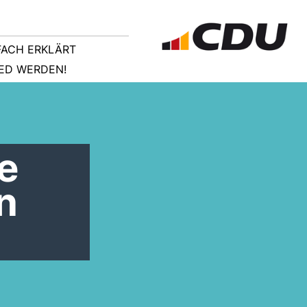
NFACH ERKLÄRT
IED WERDEN!
e
n