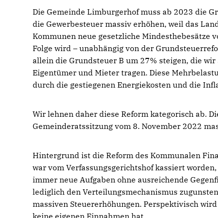
Die Gemeinde Limburgerhof muss ab 2023 die G
die Gewerbesteuer massiv erhöhen, weil das Lan
Kommunen neue gesetzliche Mindesthebesätze vor
Folge wird – unabhängig von der Grundsteuerref
allein die Grundsteuer B um 27% steigen, die wir a
Eigentümer und Mieter tragen. Diese Mehrbelast
durch die gestiegenen Energiekosten und die Infla
Wir lehnen daher diese Reform kategorisch ab. D
Gemeinderatssitzung vom 8. November 2022 massiv
Hintergrund ist die Reform des Kommunalen Finan
war vom Verfassungsgerichtshof kassiert worde
immer neue Aufgaben ohne ausreichende Gegenfin
lediglich den Verteilungsmechanismus zugunste
massiven Steuererhöhungen. Perspektivisch wird
keine eigenen Einnahmen hat.