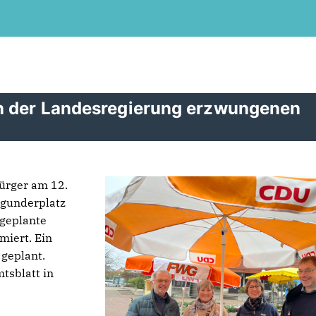
on der Landesregierung erzwungenen
ürger am 12.
rgunderplatz
 geplante
iert. Ein
 geplant.
tsblatt in