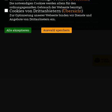
Die notwendigen Cookies werden allein für den
ordnungsgemäßen Gebrauch der Webseite benötigt.
Cookies von Drittanbietern (
Übersicht
)
Mitgliederbereich
Zur Optimierung unserer Webseite binden wir Dienste und
Angebote von Drittanbietern ein.
© 2026 CDU Limburgerhof
Realisation: Sharkness Media
Alle Rechte vorbehalten.
GmbH & Co. KG
Alle akzeptieren
Auswahl speichern