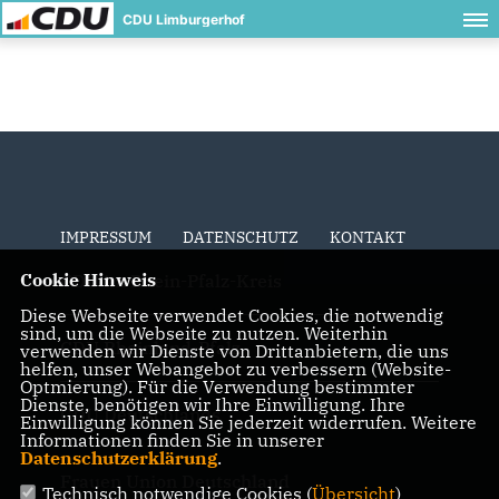
CDU Limburgerhof
IMPRESSUM
DATENSCHUTZ
KONTAKT
Cookie Hinweis
CDU im Rhein-Pfalz-Kreis
Diese Webseite verwendet Cookies, die notwendig
sind, um die Webseite zu nutzen. Weiterhin
CDU Rheinland-Pfalz
verwenden wir Dienste von Drittanbietern, die uns
helfen, unser Webangebot zu verbessern (Website-
Optmierung). Für die Verwendung bestimmter
Dienste, benötigen wir Ihre Einwilligung. Ihre
CDU Deutschlands
Einwilligung können Sie jederzeit widerrufen. Weitere
Informationen finden Sie in unserer
Datenschutzerklärung
.
Frauen Union Deutschland
Technisch notwendige Cookies (
Übersicht
)