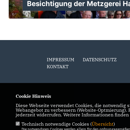
Festliche Mitgliederehrung
Besichtigung der Metzgerei H
in der Kulturkapelle
IMPRESSUM
DATENSCHUTZ
KONTAKT
Cookie Hinweis
Diese Webseite verwendet Cookies, die notwendig si
Webangebot zu verbessern (Website-Optmierung). Fü
© 2026 CDU Limburgerhof
jederzeit widerrufen. Weitere Informationen finden
Alle Rechte vorbehalten.
Technisch notwendige Cookies (
Übersicht
)
Die notwendigen Cookies werden allein für den ordnungsgemäßen 